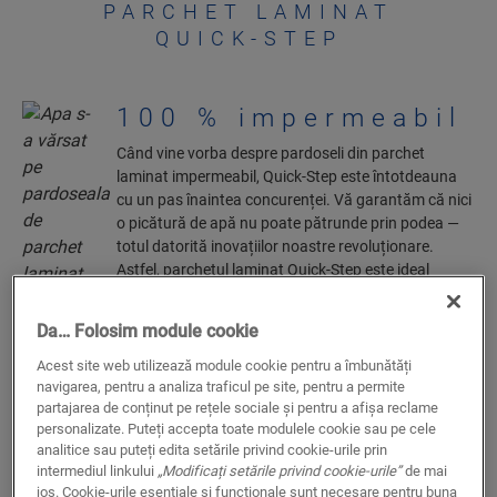
PARCHET LAMINAT
QUICK-STEP
100 % impermeabil
Când vine vorba despre pardoseli din parchet
laminat impermeabil, Quick-Step este întotdeauna
cu un pas înaintea concurenței. Vă garantăm că nici
o picătură de apă nu poate pătrunde prin podea —
totul datorită inovațiilor noastre revoluționare.
Astfel, parchetul laminat Quick-Step este ideal
pentru toate camerele, inclusiv pentru bucătărie și
baie.
Da… Folosim module cookie
Acest site web utilizează module cookie pentru a îmbunătăți
navigarea, pentru a analiza traficul pe site, pentru a permite
partajarea de conținut pe rețele sociale și pentru a afișa reclame
personalizate. Puteți accepta toate modulele cookie sau pe cele
analitice sau puteți edita setările privind cookie-urile prin
intermediul linkului
„Modificați setările privind cookie-urile”
de mai
jos. Cookie-urile esențiale și funcționale sunt necesare pentru buna