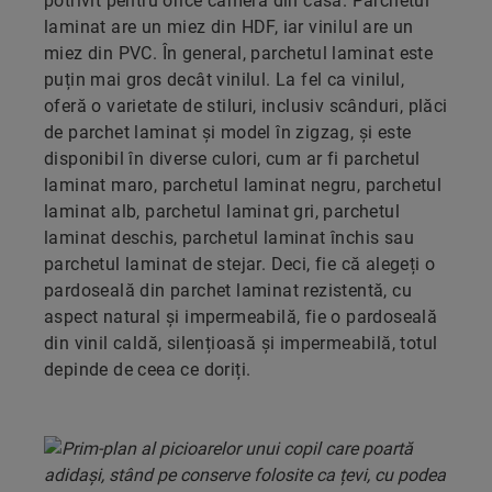
potrivit pentru orice cameră din casă. Parchetul
laminat are un miez din HDF, iar vinilul are un
miez din PVC. În general, parchetul laminat este
puțin mai gros decât vinilul. La fel ca vinilul,
oferă o varietate de stiluri, inclusiv scânduri, plăci
de parchet laminat și model în zigzag, și este
disponibil în diverse culori, cum ar fi parchetul
laminat maro, parchetul laminat negru, parchetul
laminat alb, parchetul laminat gri, parchetul
laminat deschis, parchetul laminat închis sau
parchetul laminat de stejar. Deci, fie că alegeți o
pardoseală din parchet laminat rezistentă, cu
aspect natural și impermeabilă, fie o pardoseală
din vinil caldă, silențioasă și impermeabilă, totul
depinde de ceea ce doriți.