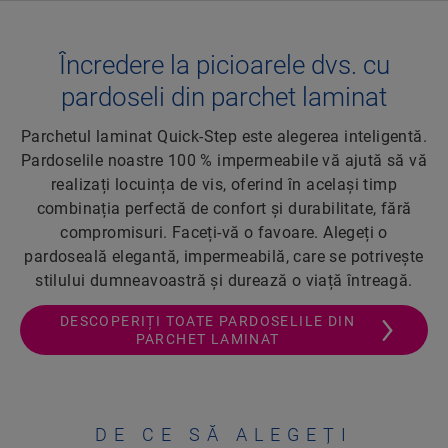
Încredere la picioarele dvs. cu
pardoseli din parchet laminat
Parchetul laminat Quick-Step este alegerea inteligentă.
Pardoselile noastre 100 % impermeabile vă ajută să vă
realizați locuința de vis, oferind în același timp
combinația perfectă de confort și durabilitate, fără
compromisuri. Faceți-vă o favoare. Alegeți o
pardoseală elegantă, impermeabilă, care se potrivește
stilului dumneavoastră și durează o viață întreagă.
DESCOPERIȚI TOATE PARDOSELILE DIN
PARCHET LAMINAT
DE CE SĂ ALEGEȚI