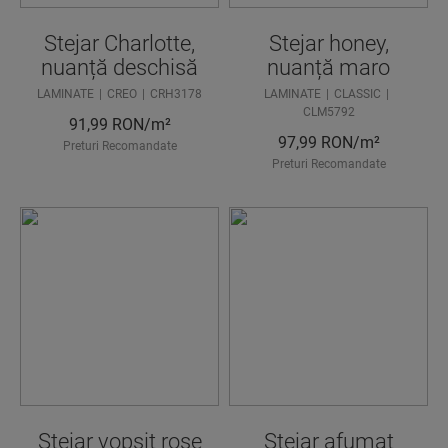
Stejar Charlotte,
Stejar honey,
nuanță deschisă
nuanță maro
LAMINATE
CREO
CRH3178
LAMINATE
CLASSIC
CLM5792
91,99
RON/m²
97,99
RON/m²
Preturi Recomandate
Preturi Recomandate
Stejar vopsit rose
Stejar afumat