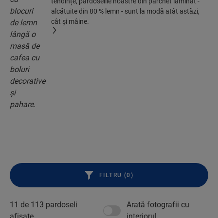
tendințe, pardoselile noastre din parchet laminat -
alcătuite din 80 % lemn - sunt la modă atât astăzi,
cât și mâine.
FILTRU (
0
)
11 de
113
pardoseli
Arată fotografii cu
afișate
interiorul