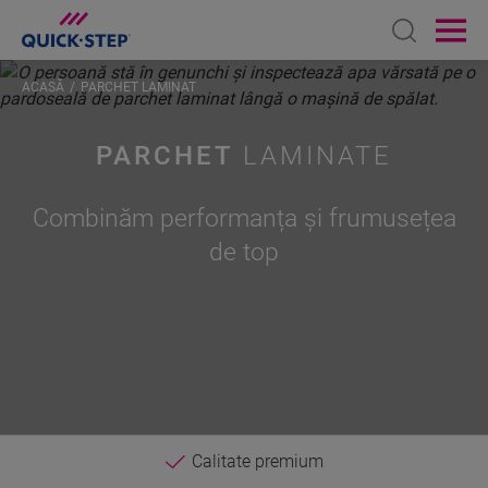
Open sear
Ope
ACASĂ
PARCHET LAMINAT
PARCHET
LAMINATE
Combinăm performanța și frumusețea
de top
Calitate premium