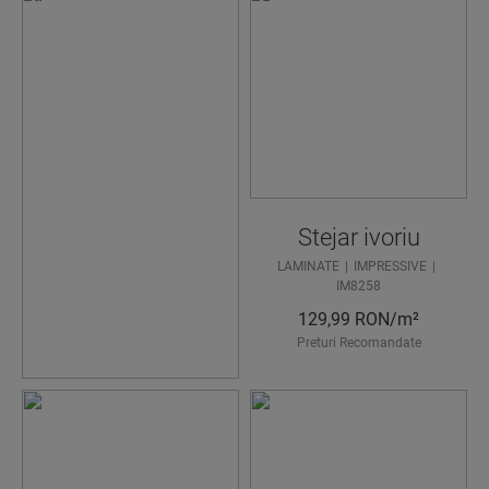
AVEȚI
NEVOIE
DE
AJUTOR
CA SĂ
GĂSIȚI
Stejar ivoriu
PARDOS
LAMINATE
IMPRESSIVE
EALA
IM8258
IDEALĂ?
129,99
RON/m²
Preturi Recomandate