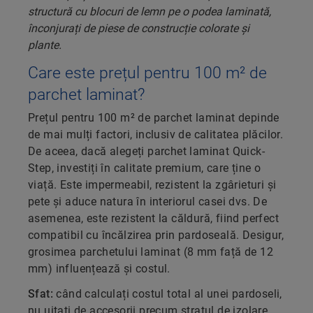
Care este prețul pentru 100 m² de
parchet laminat?
Prețul pentru 100 m² de parchet laminat depinde
de mai mulți factori, inclusiv de calitatea plăcilor.
De aceea, dacă alegeți parchet laminat Quick-
Step, investiți în calitate premium, care ține o
viață. Este impermeabil, rezistent la zgârieturi și
pete și aduce natura în interiorul casei dvs. De
asemenea, este rezistent la căldură, fiind perfect
compatibil cu încălzirea prin pardoseală. Desigur,
grosimea parchetului laminat (8 mm față de 12
mm) influențează și costul.
Sfat:
când calculați costul total al unei pardoseli,
nu uitați de accesorii precum stratul de izolare