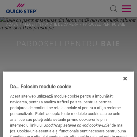
Open sear
Ope
ACASĂ
ALEGEȚI ÎN FUNCȚIE DE CAMERĂ
PARDOSELI PENTRU BAIE
PARDOSELI PENTRU
BAIE
Cum să alegeți pardoseala perfectă
Da… Folosim module cookie
pentru baie
Acest site web utilizează module cookie pentru a îmbunătăți
navigarea, pentru a analiza traficul pe site, pentru a permite
partajarea de conținut pe rețele sociale și pentru a afișa reclame
Baia dvs. este locul unde
vă relaxați și detensionați
—
personalizate. Puteți accepta toate modulele cookie sau pe cele
analitice sau puteți edita setările privind cookie-urile prin
și totodată locul unde copiii dvs. se bălăcesc și se
intermediul linkului
„Modificați setările privind cookie-urile”
de mai
amuză în cadă. Este locul în care vă calmați durerile
jos. Cookie-urile esențiale și funcționale sunt necesare pentru buna
musculare la duș după un antrenament intens și vă
funcționare a site-ului nostru web. Alte cookie-uri sunt setate numai