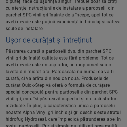
o puteți face cu ușurință singur! Trebuie doar să citiți
cu atenție instrucțiunile de instalare a pardoselii din
parchet SPC vinil gri înainte de a începe, apoi tot ce
aveți nevoie este puțină experiență în bricolaj și câteva
scule de instalare.
Ușor de curățat și întreținut
Păstrarea curată a pardoselii dvs. din parchet SPC
vinil gri de înaltă calitate este fără probleme. Tot ce
aveți nevoie este un aspirator, un mop umed sau o
lavetă din microfibră. Pardoseala nu numai că va fi
curată, ci va arăta din nou ca nouă. Produsele de
curățat Quick-Step vă oferă o formulă de curățare
special concepută pentru pardoselile din parchet SPC
vinil gri, care își păstrează aspectul și nu lasă straturi
reziduale. În plus, o caracteristică unică a pardoselii
noastre Alpha Vinyl gri închis și gri deschis este stratul
hidrofug Hydroseal, care împiedică pătrunderea apei în
rostul pardoselii. Pur și simplu nu utilizați prea multă