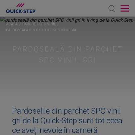
Open sear
Ope
ACASĂ
PARCHET SPC VINIL
PARDOSEALĂ DIN PARCHET SPC VINIL GRI
PARDOSEALĂ DIN PARCHET
SPC VINIL GRI
Pardoselile din parchet SPC vinil
gri de la Quick-Step sunt tot ceea
ce aveți nevoie în cameră