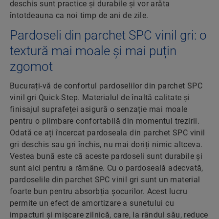
deschis sunt practice și durabile și vor arăta
întotdeauna ca noi timp de ani de zile.
Pardoseli din parchet SPC vinil gri: o
textură mai moale și mai puțin
zgomot
Bucurați-vă de confortul pardoselilor din parchet SPC
vinil gri Quick-Step. Materialul de înaltă calitate și
finisajul suprafeței asigură o senzație mai moale
pentru o plimbare confortabilă din momentul trezirii.
Odată ce ați încercat pardoseala din parchet SPC vinil
gri deschis sau gri închis, nu mai doriți nimic altceva.
Vestea bună este că aceste pardoseli sunt durabile și
sunt aici pentru a rămâne. Cu o pardoseală adecvată,
pardoselile din parchet SPC vinil gri sunt un material
foarte bun pentru absorbția șocurilor. Acest lucru
permite un efect de amortizare a sunetului cu
impacturi și mișcare zilnică, care, la rândul său, reduce