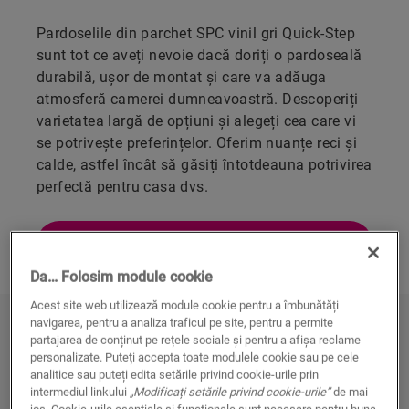
Pardoselile din parchet SPC vinil gri Quick-Step
sunt tot ce aveți nevoie dacă doriți o pardoseală
durabilă, ușor de montat și care va adăuga
atmosferă camerei dumneavoastră. Descoperiți
varietatea largă de opțiuni și alegeți cea care vi
se potrivește preferințelor. Oferim nuanțe reci și
calde, astfel încât să găsiți întotdeauna potrivirea
perfectă pentru casa dvs.
DESCOPERIȚI PARDOSELILE NOASTRE
DIN PARCHET SPC VINIL GRI
Da… Folosim module cookie
Acest site web utilizează module cookie pentru a îmbunătăți
navigarea, pentru a analiza traficul pe site, pentru a permite
Descoperiți pardoselile noastre din
partajarea de conținut pe rețele sociale și pentru a afișa reclame
parchet SPC vinil gri
personalizate. Puteți accepta toate modulele cookie sau pe cele
analitice sau puteți edita setările privind cookie-urile prin
intermediul linkului
„Modificați setările privind cookie-urile”
de mai