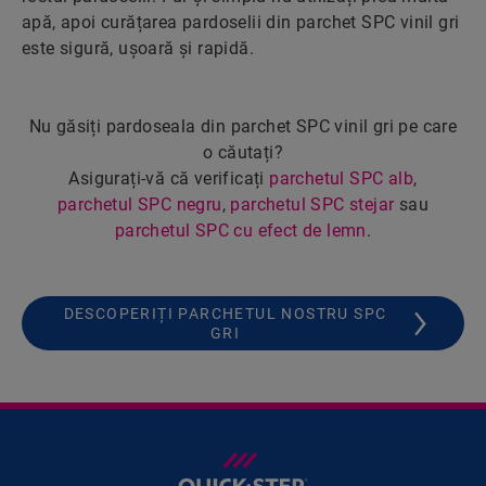
apă, apoi curățarea pardoselii din parchet SPC vinil gri
este sigură, ușoară și rapidă.
Nu găsiți pardoseala din parchet SPC vinil gri pe care
o căutați?
Asigurați-vă că verificați
parchetul SPC alb
,
parchetul SPC negru
,
parchetul SPC stejar
sau
parchetul SPC cu efect de lemn
.
DESCOPERIȚI PARCHETUL NOSTRU SPC
GRI