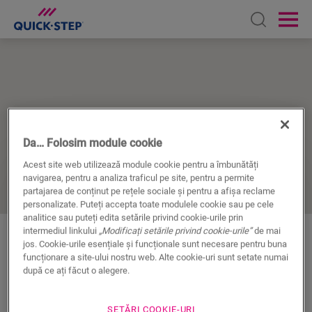
Open sear
Ope
Da… Folosim module cookie
ACASĂ
GĂSIȚI CEL MAI APROPIAT DISTRIBUITOR
Acest site web utilizează module cookie pentru a îmbunătăți
navigarea, pentru a analiza traficul pe site, pentru a permite
partajarea de conținut pe rețele sociale și pentru a afișa reclame
Găsiți cel mai apropiat
personalizate. Puteți accepta toate modulele cookie sau pe cele
analitice sau puteți edita setările privind cookie-urile prin
distribuitor Quick-Step
intermediul linkului
„Modificați setările privind cookie-urile”
de mai
jos. Cookie-urile esențiale și funcționale sunt necesare pentru buna
funcționare a site-ului nostru web. Alte cookie-uri sunt setate numai
după ce ați făcut o alegere.
Căutați cel mai apropiat distribuitor Quick-Step?
Introduceți localitatea dumneavoastră sau codul
poștal pentru a vizualiza distribuitorii Quick-Step din
SETĂRI COOKIE-URI