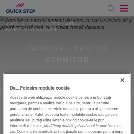
Open sear
Ope
ACASĂ
ALEGEȚI ÎN FUNCȚIE DE CAMERĂ
PARDOSELI PENTRU DORMITOR
PARDOSELI PENTRU
DORMITOR
Da… Folosim module cookie
Acest site web utilizează module cookie pentru a îmbunătăți
navigarea, pentru a analiza traficul pe site, pentru a permite
Cum să găsiți
pardoseala visurilor
partajarea de conținut pe rețele sociale și pentru a afișa reclame
personalizate. Puteți accepta toate modulele cookie sau pe cele
dvs. pentru dormitor
analitice sau puteți edita setările privind cookie-urile prin
intermediul linkului
„Modificați setările privind cookie-urile”
de mai
jos. Cookie-urile esențiale și funcționale sunt necesare pentru buna