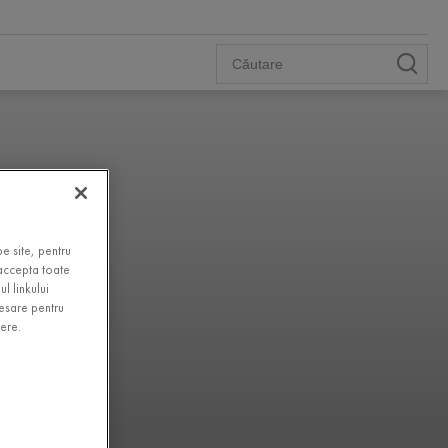
e site, pentru
 accepta toate
l linkului
cesare pentru
gere.