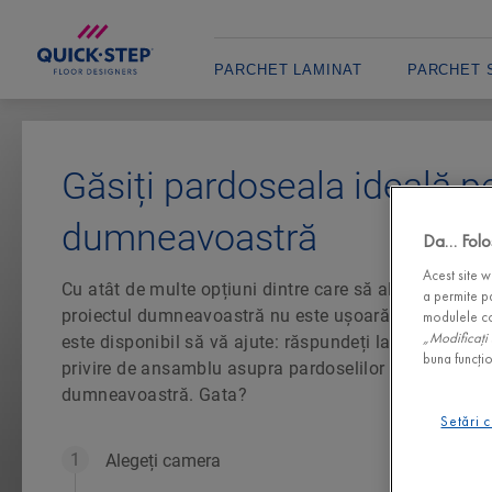
PARCHET LAMINAT
PARCHET S
Găsiți pardoseala ideală p
dumneavoastră
Da… Folo
Acest site w
Cu atât de multe opțiuni dintre care să alegeți, alege
a permite pa
proiectul dumneavoastră nu este ușoară. Din fericire
modulele coo
„Modificați 
este disponibil să vă ajute: răspundeți la câteva între
buna funcțio
privire de ansamblu asupra pardoselilor care se potriv
dumneavoastră. Gata?
Setări 
Alegeți camera