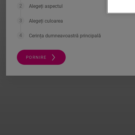
Alegeți aspectul
Alegeți culoarea
Cerința dumneavoastră principală
PORNIRE