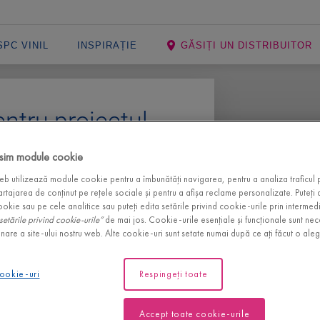
PC VINIL
INSPIRAȚIE
GĂSIȚI UN DISTRIBUITOR
entru proiectul
sim module cookie
eb utilizează module cookie pentru a îmbunătăți navigarea, pentru a analiza traficul p
rea pardoselii perfecte pentru
rtajarea de conținut pe rețele sociale și pentru a afișa reclame personalizate. Puteți
, instrumentul nostru
FloorExplorer
kie sau pe cele analitice sau puteți edita setările privind cookie-urile prin intermediu
setările privind cookie-urile”
de mai jos. Cookie-urile esențiale și funcționale sunt ne
bări simple și beneficiați de o
nare a site-ului nostru web. Alte cookie-uri sunt setate numai după ce ați făcut o ale
esc cel mai bine nevoilor și stilului
cookie-uri
Respingeți toate
Accept toate cookie-urile