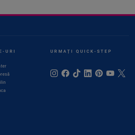
E-URI
URMAȚI QUICK-STEP
ter
presă
lin
nca