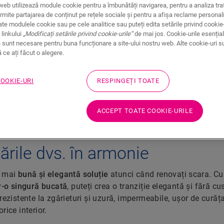
web utilizează module cookie pentru a îmbunătăți navigarea, pentru a analiza traf
rmite partajarea de conținut pe rețele sociale și pentru a afișa reclame personali
 pentru
Doriți să conferiți scării dvs. un aspect no
te modulele cookie sau pe cele analitice sau puteți edita setările privind cookie-
 linkului
„Modificați setările privind cookie-urile”
de mai jos. Cookie-urile esențial
frumoasă din parchet SPC vinil? Atunci veți 
formare
 sunt necesare pentru buna funcționare a site-ului nostru web. Alte cookie-uri s
mai simplu și mai durabil mod de a vă reno
ce ați făcut o alegere.
cărilor
COOKIE-URI
RESPINGEȚI TOATE
ACCEPT TOATE COOKIE-URILE
ările dvs. în armonie
a mai
bună și elegantă soluție
atunci când renovați scara. C
tr-o singură bucată
, puteți crea o tranziție elegantă și fără cu
 rezistente la zgârieturi și uzură, impermeabile, ușor de curăța
rice interior.