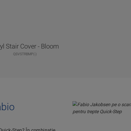
yl Stair Cover - Bloom
QSVSTRBMP(-)
abio
 Quick-Step? În combinație