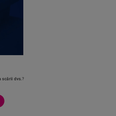
 scării dvs.
?