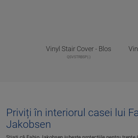
Vinyl Stair Cover - Blos
Vin
QSVSTRBSP(-)
Priviți în interiorul casei lui F
Jakobsen
Știați că Fabio Jakobsen iubește protecțiile pentru trepte