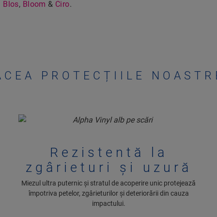
u
Blos
,
Bloom
&
Ciro
.
ĂCEA PROTECȚIILE NOAST
Rezistentă la
zgârieturi și uzură
Miezul ultra puternic și stratul de acoperire unic protejează
împotriva petelor, zgârieturilor și deteriorării din cauza
impactului.