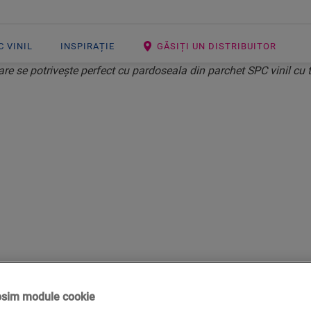
 VINIL
INSPIRAȚIE
GĂSIȚI UN DISTRIBUITOR
N SPC
CȚII PENTRU 
U PARCHET SPC
osim module cookie