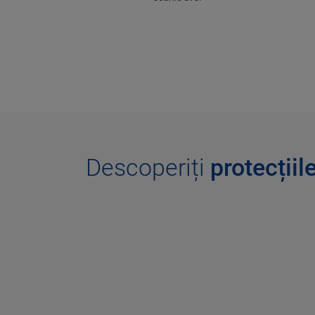
Descoperiți
protecțiil