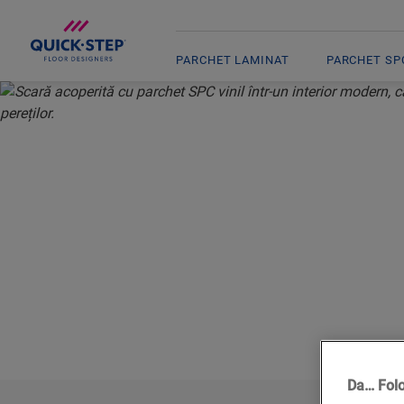
PARCHET LAMINAT
PARCHET SPC
ACASĂ
PARCHET SPC VINIL
ACCESORII
PROTECȚII PENTRU TREPTE DI
PROTE
PENTR
Da… Fol