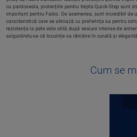
cu pardoseala, protecțiile pentru trepte Quick-Step sunt sti
important pentru Fabio. De asemenea, sunt incredibil de uș
caracteristică care se aliniază cu preferința sa pentru simpl
rezistența la pete este utilă după sesiuni intense de antren
asigurându-se că locuința sa rămâne în curată și elegantă
Cum se mo