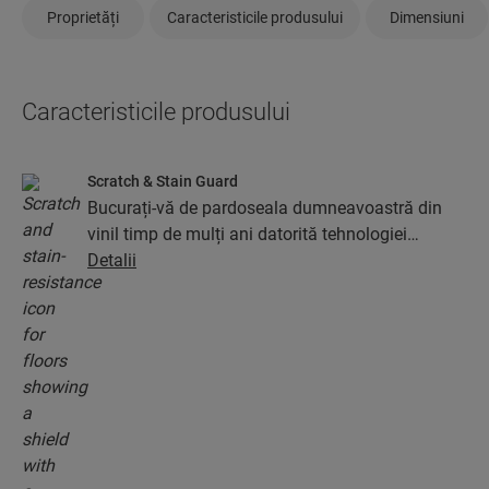
Proprietăți
Caracteristicile produsului
Dimensiuni
Caracteristicile produsului
Scratch & Stain Guard
Bucurați-vă de pardoseala dumneavoastră din
vinil timp de mulți ani datorită tehnologiei
revoluționare a stratului protector Stain and
Detalii
Scratch Guard. Acest strat asigură o protecție
superioară împotriva zgârieturilor, petelor,
murdăriei și urmelor de uzură.