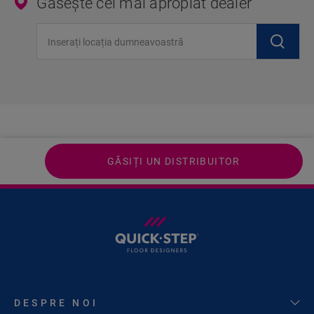
Găsește cel mai apropiat dealer
Inserați locația dumneavoastră
GĂSIȚI UN DISTRIBUITOR
DESPRE NOI