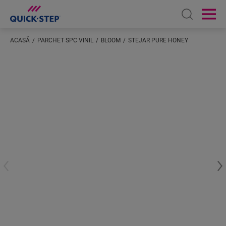
Open sear
Ope
ACASĂ
PARCHET SPC VINIL
BLOOM
STEJAR PURE HONEY
Inserați locația dumneavoastră