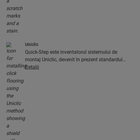
Uniclic
Quick-Step este inventatorul sistemului de
montaj Uniclic, devenit în prezent standardul
pentru sistemele de montaj cu clic. Utilizați acest
Detalii
sistem cu clic revoluționar și brevetat pentru a
asambla laolaltă, fără efort și printr-un simplu
clic, plăcile de parchet.