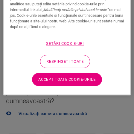
analitice sau puteți edita setările privind cookie-urile prin
intermediul linkului
„Modificați setările privind cookie-urile”
de mai
Dorești să vezi această podea în realitate? Mai ai
jos. Cookie-urile esențiale și funcționale sunt necesare pentru buna
întrebări? Nicio problemă! Există întodeauna un dealer
funcționare a site-ului nostru web. Alte cookie-uri sunt setate numai
Quick-Step în apropiere.
după ce ați făcut o alegere.
SETĂRI COOKIE-URI
CĂUTARE
RESPINGEȚI TOATE
ACCEPT TOATE COOKIE-URILE
Nu sunteți sigur că această pardoseală se
potrivește stilului și nevoilor
dumneavoastră?
Vizualizați camera dumneavoastră