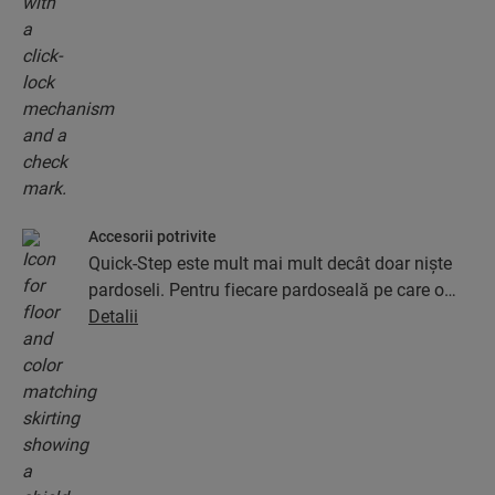
Accesorii potrivite
Quick-Step este mult mai mult decât doar niște
pardoseli. Pentru fiecare pardoseală pe care o
oferim, puteți găsi o întreagă colecție de
Detalii
accesorii, incluzând straturi de izolare, profile de
finisaj și plinte care se potrivesc perfect cu
culoarea pardoselii dumneavoastră.