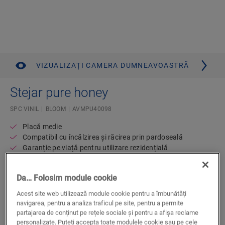
VIZUALIZAȚI CAMERA DUMNEAVOASTRĂ
Stejar pure honey
SPC VINIL
BLOOM
AVMPU40098
Placă medie
Compatibil cu încălzirea și răcirea prin pardoseală
Garanție pe viață pentru utilizare rezidențială
Strat de izolare atașat
Impermeabil
Da… Folosim module cookie
224,99
RON/m²
Acest site web utilizează module cookie pentru a îmbunătăți
Disponibil în
2 variante
navigarea, pentru a analiza traficul pe site, pentru a permite
Preturi Recomandate
partajarea de conținut pe rețele sociale și pentru a afișa reclame
personalizate. Puteți accepta toate modulele cookie sau pe cele
Găsește cel mai apropiat dealer