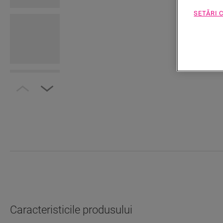
SETĂRI 
Caracteristicile produsului