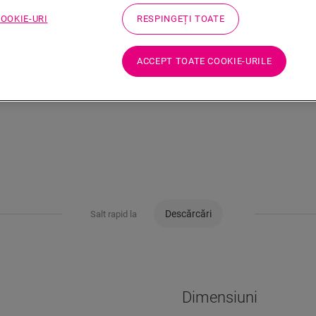
COOKIE-URI
RESPINGEȚI TOATE
ACCEPT TOATE COOKIE-URILE
Descărcări
Salt rapid la
Dimensiuni