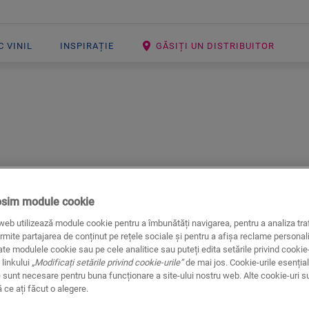
 VINIL
INSPIRAȚIE
GĂSIȚI UN DISTRIBUITOR
Open image in lightbox
Panou de plin
osim module cookie
web utilizează module cookie pentru a îmbunătăți navigarea, pentru a analiza traf
ACCESORII LAMINATE
PANOU DE
rmite partajarea de conținut pe rețele sociale și pentru a afișa reclame personali
te modulele cookie sau pe cele analitice sau puteți edita setările privind cookie-
Finisaj superb
 linkului
„Modificați setările privind cookie-urile”
de mai jos. Cookie-urile esențial
Pentru parchet laminat
 sunt necesare pentru buna funcționare a site-ului nostru web. Alte cookie-uri s
Pentru parchet
ce ați făcut o alegere.