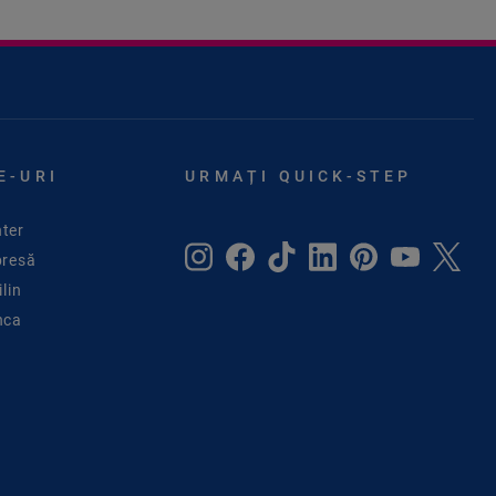
E-URI
URMAȚI QUICK-STEP
ter
presă
lin
nca