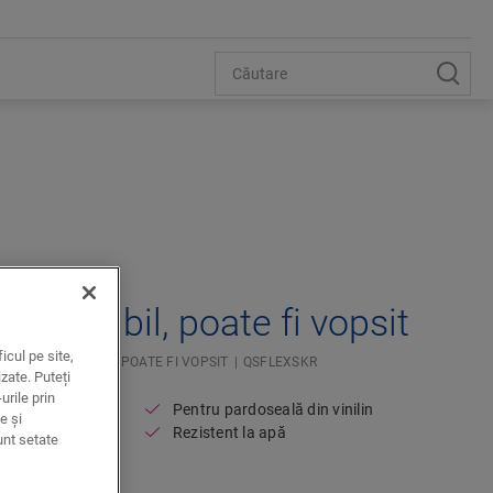
Open image in lightbox
tă flexibil, poate fi vopsit
icul pe site,
 PLINTĂ FLEXIBIL, POATE FI VOPSIT
QSFLEXSKR
zate. Puteți
urile prin
Pentru pardoseală din vinilin
e și
Rezistent la apă
unt setate