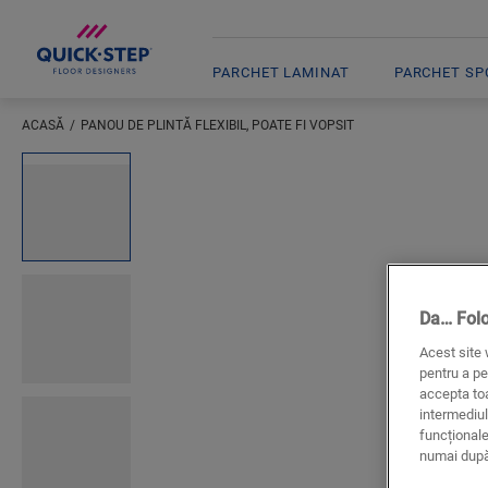
PARCHET LAMINAT
PARCHET SPC
ACASĂ
PANOU DE PLINTĂ FLEXIBIL, POATE FI VOPSIT
Inserați locația dumneavoastră
Open image in lightbox
Da… Fol
Acest site 
pentru a pe
accepta toa
intermediul
funcționale
numai după 