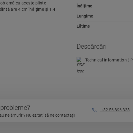
problemă cu aceste plinte
Înălțime
plintă are 4 cm înălțime și 1,4
Lungime
Lățime
Descărcări
Technical Information
P
u probleme?
+32 56 896 333
au nelămuriri? Nu ezitați să ne contactați!