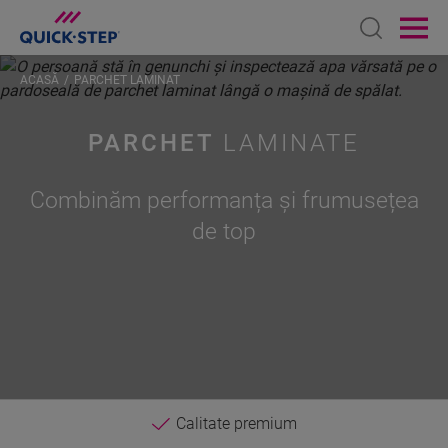
Open sear
Ope
ACASĂ
PARCHET LAMINAT
PARCHET
LAMINATE
Combinăm performanța și frumusețea
de top
Calitate premium