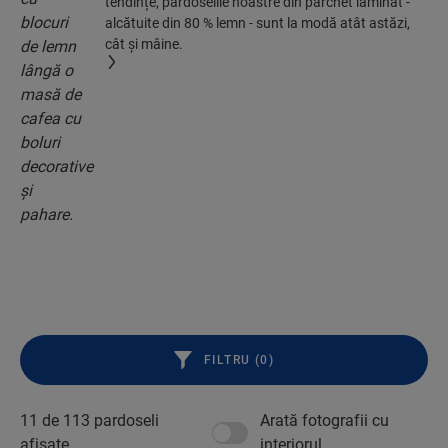
tendințe, pardoselile noastre din parchet laminat -
alcătuite din 80 % lemn - sunt la modă atât astăzi,
cât și mâine.
FILTRU (
0
)
11 de
113
pardoseli
Arată fotografii cu
afișate
interiorul