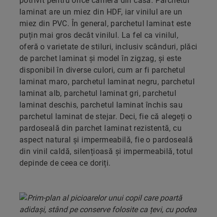
potrivit pentru orice cameră din casă. Parchetul
laminat are un miez din HDF, iar vinilul are un
miez din PVC. În general, parchetul laminat este
puțin mai gros decât vinilul. La fel ca vinilul,
oferă o varietate de stiluri, inclusiv scânduri, plăci
de parchet laminat și model în zigzag, și este
disponibil în diverse culori, cum ar fi parchetul
laminat maro, parchetul laminat negru, parchetul
laminat alb, parchetul laminat gri, parchetul
laminat deschis, parchetul laminat închis sau
parchetul laminat de stejar. Deci, fie că alegeți o
pardoseală din parchet laminat rezistentă, cu
aspect natural și impermeabilă, fie o pardoseală
din vinil caldă, silențioasă și impermeabilă, totul
depinde de ceea ce doriți.