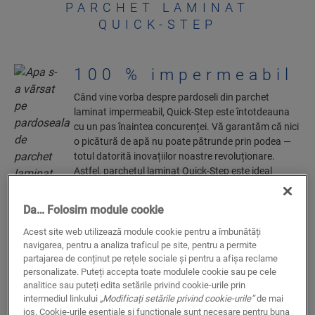
PARCHET LAMINAT
QUICK-STEP
100 % impermeabil
Când vine vorba despre pardoseli din parchet
laminat impermeabil, Quick-Step este întotdeauna
cu un pas înaintea concurenței. Vă garantăm că nici
o picătură de apă nu poate pătrunde prin podea —
totul datorită inovațiilor noastre revoluționare.
Astfel, parchetul laminat Quick-Step este ideal
pentru toate camerele, inclusiv pentru bucătărie și
baie.
Da… Folosim module cookie
Acest site web utilizează module cookie pentru a îmbunătăți
navigarea, pentru a analiza traficul pe site, pentru a permite
partajarea de conținut pe rețele sociale și pentru a afișa reclame
personalizate. Puteți accepta toate modulele cookie sau pe cele
analitice sau puteți edita setările privind cookie-urile prin
intermediul linkului
„Modificați setările privind cookie-urile”
de mai
jos. Cookie-urile esențiale și funcționale sunt necesare pentru buna