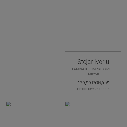
AVEȚI
NEVOIE
DE
AJUTOR
CA SĂ
GĂSIȚI
Stejar ivoriu
PARDOS
LAMINATE
IMPRESSIVE
EALA
IM8258
IDEALĂ?
129,99
RON/m²
Preturi Recomandate