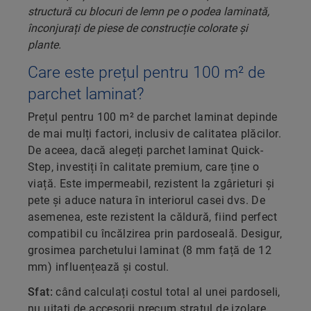
Care este prețul pentru 100 m² de
parchet laminat?
Prețul pentru 100 m² de parchet laminat depinde
de mai mulți factori, inclusiv de calitatea plăcilor.
De aceea, dacă alegeți parchet laminat Quick-
Step, investiți în calitate premium, care ține o
viață. Este impermeabil, rezistent la zgârieturi și
pete și aduce natura în interiorul casei dvs. De
asemenea, este rezistent la căldură, fiind perfect
compatibil cu încălzirea prin pardoseală. Desigur,
grosimea parchetului laminat (8 mm față de 12
mm) influențează și costul.
Sfat:
când calculați costul total al unei pardoseli,
nu uitați de accesorii precum stratul de izolare