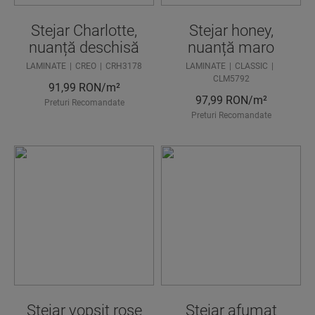
Stejar Charlotte,
Stejar honey,
nuanță deschisă
nuanță maro
LAMINATE
CREO
CRH3178
LAMINATE
CLASSIC
CLM5792
91,99
RON/m²
97,99
RON/m²
Preturi Recomandate
Preturi Recomandate
Stejar vopsit rose
Stejar afumat