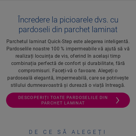
Încredere la picioarele dvs. cu
pardoseli din parchet laminat
Parchetul laminat Quick-Step este alegerea inteligentă.
Pardoselile noastre 100 % impermeabile vă ajută să vă
realizați locuința de vis, oferind în același timp
combinația perfectă de confort și durabilitate, fără
compromisuri. Faceți-vă o favoare. Alegeți o
pardoseală elegantă, impermeabilă, care se potrivește
stilului dumneavoastră și durează o viață întreagă.
DESCOPERIȚI TOATE PARDOSELILE DIN
PARCHET LAMINAT
DE CE SĂ ALEGEȚI