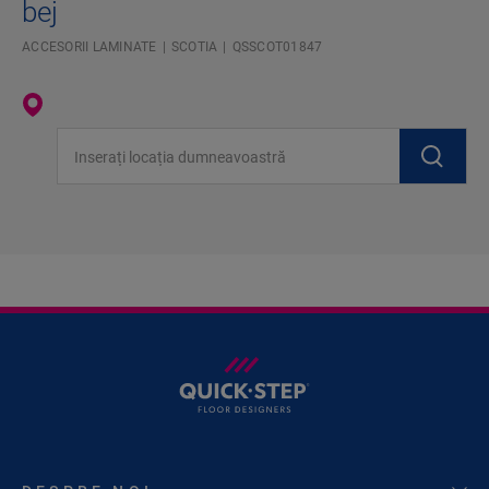
bej
ACCESORII LAMINATE
SCOTIA
QSSCOT01847
Inserați locația dumneavoastră