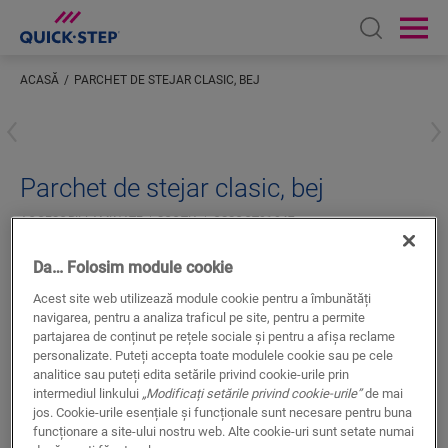
Open sear
Ope
ACASĂ
PARCHET DE STEJAR CLASIC, BEJ
Inserați locația dumneavoastră
Parchet de stejar clasic, bej
ACCESORII LAMINATE
SCOTIA
QSSCOT01847
Finisaj superb
Da… Folosim module cookie
Pentru parchet laminat
La culoare cu podeaua dvs.
Acest site web utilizează module cookie pentru a îmbunătăți
navigarea, pentru a analiza traficul pe site, pentru a permite
Strat superior rezistent la zgâriere
partajarea de conținut pe rețele sociale și pentru a afișa reclame
personalizate. Puteți accepta toate modulele cookie sau pe cele
analitice sau puteți edita setările privind cookie-urile prin
intermediul linkului
„Modificați setările privind cookie-urile”
de mai
jos. Cookie-urile esențiale și funcționale sunt necesare pentru buna
funcționare a site-ului nostru web. Alte cookie-uri sunt setate numai