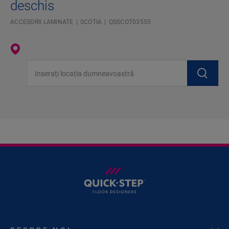
deschis
ACCESORII LAMINATE
SCOTIA
QSSCOT03555
Inserați locația dumneavoastră