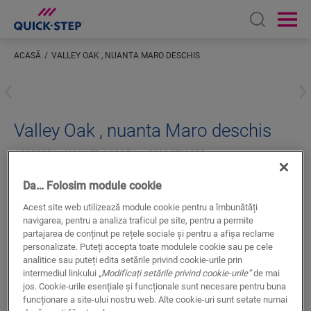
Open sear
Ope
ACASĂ
VALLEY OAK , NUANTA MARO DESCHIS
Inserați locația dumneavoastră
Valley Oak , nuanta Maro deschis
ACCESORII LAMINATE
SCOTIA
QSSCOT03555
Finisaj superb
Da… Folosim module cookie
Pentru parchet laminat
La culoare cu podeaua dvs.
Acest site web utilizează module cookie pentru a îmbunătăți
navigarea, pentru a analiza traficul pe site, pentru a permite
Strat superior rezistent la zgâriere
partajarea de conținut pe rețele sociale și pentru a afișa reclame
personalizate. Puteți accepta toate modulele cookie sau pe cele
analitice sau puteți edita setările privind cookie-urile prin
intermediul linkului
„Modificați setările privind cookie-urile”
de mai
jos. Cookie-urile esențiale și funcționale sunt necesare pentru buna
funcționare a site-ului nostru web. Alte cookie-uri sunt setate numai