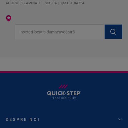
ACCESORII LAMINATE
SCOTIA
QSSCOT04754
Inserați locația dumneavoastră
DESPRE NOI