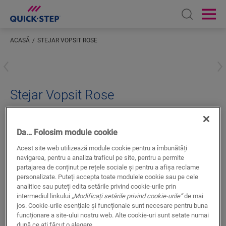
Open sear
Ope
ACASĂ
STEJAR VOPSIT ROSE
Inserați locația dumneavoastră
Stejar Vopsit Rose
ACCESORII LAMINATE
SCOTIA
QSSCOT04754
Finisaj superb
Da… Folosim module cookie
Pentru parchet laminat
Acest site web utilizează module cookie pentru a îmbunătăți
La culoare cu podeaua dvs.
navigarea, pentru a analiza traficul pe site, pentru a permite
Strat superior rezistent la zgâriere
partajarea de conținut pe rețele sociale și pentru a afișa reclame
personalizate. Puteți accepta toate modulele cookie sau pe cele
analitice sau puteți edita setările privind cookie-urile prin
intermediul linkului
„Modificați setările privind cookie-urile”
de mai
jos. Cookie-urile esențiale și funcționale sunt necesare pentru buna
funcționare a site-ului nostru web. Alte cookie-uri sunt setate numai
după ce ați făcut o alegere.