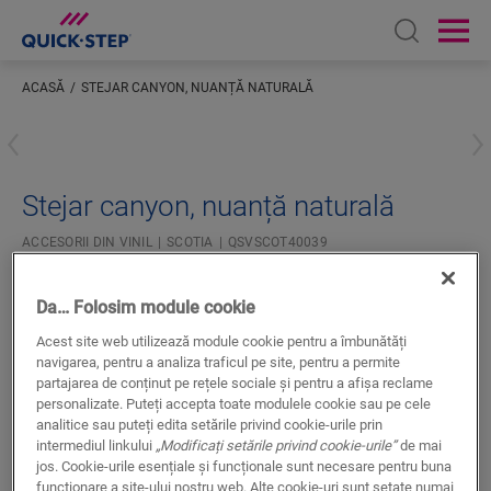
Open sear
Ope
ACASĂ
STEJAR CANYON, NUANȚĂ NATURALĂ
Inserați locația dumneavoastră
Stejar canyon, nuanță naturală
ACCESORII DIN VINIL
SCOTIA
QSVSCOT40039
Finisaj superb
Pentru pardoseală din vinilin
Da… Folosim module cookie
La culoare cu podeaua dvs.
Acest site web utilizează module cookie pentru a îmbunătăți
Strat superior rezistent la zgâriere
navigarea, pentru a analiza traficul pe site, pentru a permite
partajarea de conținut pe rețele sociale și pentru a afișa reclame
personalizate. Puteți accepta toate modulele cookie sau pe cele
analitice sau puteți edita setările privind cookie-urile prin
intermediul linkului
„Modificați setările privind cookie-urile”
de mai
jos. Cookie-urile esențiale și funcționale sunt necesare pentru buna
funcționare a site-ului nostru web. Alte cookie-uri sunt setate numai