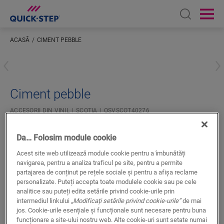
Open sear
Ope
ACASĂ
CIMENT PEBBLE
Inserați locația dumneavoastră
Ciment pebble
ACCESORII DIN VINIL
SCOTIA
QSVSCOT40276
Finisaj superb
Da… Folosim module cookie
Pentru pardoseală din vinilin
La culoare cu podeaua dvs.
Acest site web utilizează module cookie pentru a îmbunătăți
Strat superior rezistent la zgâriere
navigarea, pentru a analiza traficul pe site, pentru a permite
partajarea de conținut pe rețele sociale și pentru a afișa reclame
personalizate. Puteți accepta toate modulele cookie sau pe cele
analitice sau puteți edita setările privind cookie-urile prin
intermediul linkului
„Modificați setările privind cookie-urile”
de mai
jos. Cookie-urile esențiale și funcționale sunt necesare pentru buna
funcționare a site-ului nostru web. Alte cookie-uri sunt setate numai