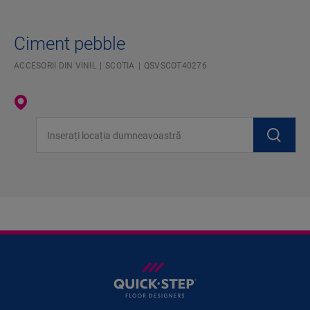
Ciment pebble
ACCESORII DIN VINIL
SCOTIA
QSVSCOT40276
Inserați locația dumneavoastră