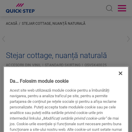
Open sear
Ope
ACASĂ
STEJAR COTTAGE, NUANȚĂ NATURALĂ
Inserați locația dumneavoastră
Stejar cottage, nuanță naturală
ACCESORII DIN VINIL
STANDARD SKIRTING
QSVSK40025
Finisaj superb
Da… Folosim module cookie
Pentru pardoseală din vinilin
La culoare cu podeaua dvs.
Acest site web utilizează module cookie pentru a îmbunătăți
Strat superior rezistent la zgâriere
navigarea, pentru a analiza traficul pe site, pentru a permite
partajarea de conținut pe rețele sociale și pentru a afișa reclame
personalizate. Puteți accepta toate modulele cookie sau pe cele
analitice sau puteți edita setările privind cookie-urile prin
intermediul linkului
„Modificați setările privind cookie-urile”
de mai
jos. Cookie-urile esențiale și funcționale sunt necesare pentru buna
funcționare a site-ului nostru web. Alte cookie-uri sunt setate numai