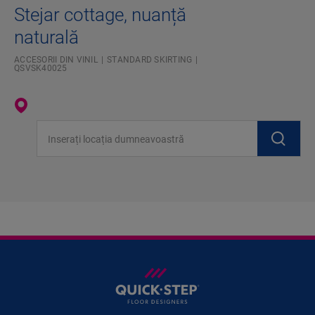
Stejar cottage, nuanță
naturală
ACCESORII DIN VINIL
STANDARD SKIRTING
QSVSK40025
Inserați locația dumneavoastră