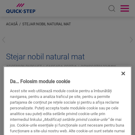
Open sear
Ope
ACASĂ
STEJAR NOBIL NATURAL MAT
Inserați locația dumneavoastră
Stejar nobil natural mat
ACCESORII PARCHET
CASCADA SCOTIA
QSWSCOT01334MM
Finisaj superb
Da… Folosim module cookie
Pentru parchet
La culoare cu podeaua dvs.
Acest site web utilizează module cookie pentru a îmbunătăți
Suprafață din furnir real
navigarea, pentru a analiza traficul pe site, pentru a permite
partajarea de conținut pe rețele sociale și pentru a afișa reclame
personalizate. Puteți accepta toate modulele cookie sau pe cele
analitice sau puteți edita setările privind cookie-urile prin
intermediul linkului
„Modificați setările privind cookie-urile”
de mai
jos. Cookie-urile esențiale și funcționale sunt necesare pentru buna
funcționare a site-ului nostru web. Alte cookie-uri sunt setate numai