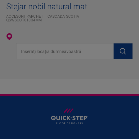
Stejar nobil natural mat
ACCESORII PARCHET
CASCADA SCOTIA
QSWSCOT01334MM
Inserați locația dumneavoastră