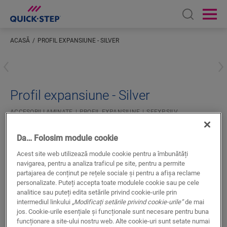
Open sear
Ope
ACASĂ
PROFIL EXPANSIUNE - SILVER
Inserați locația dumneavoastră
Profil expansiune - Silver
ACCESORII LAMINATE
PROFIL EXPANSIUNE
SFEXPSILV
Finisaj superb
Da… Folosim module cookie
Pentru parchet laminat
Montaj simplu
Acest site web utilizează module cookie pentru a îmbunătăți
navigarea, pentru a analiza traficul pe site, pentru a permite
partajarea de conținut pe rețele sociale și pentru a afișa reclame
personalizate. Puteți accepta toate modulele cookie sau pe cele
analitice sau puteți edita setările privind cookie-urile prin
intermediul linkului
„Modificați setările privind cookie-urile”
de mai
jos. Cookie-urile esențiale și funcționale sunt necesare pentru buna
CĂUTARE
funcționare a site-ului nostru web. Alte cookie-uri sunt setate numai