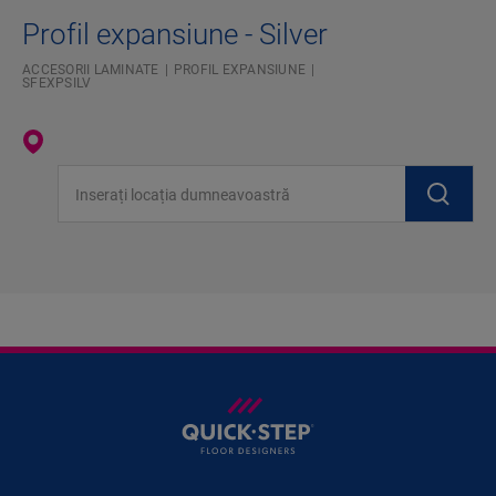
Profil expansiune - Silver
ACCESORII LAMINATE
PROFIL EXPANSIUNE
SFEXPSILV
Inserați locația dumneavoastră