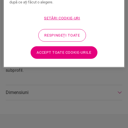
după ce ați făcut o alegere.
Caracteristicile produsului
SETĂRI COOKIE-URI
Acest profil foarte subțire și elegant poate fi utilizat pentru a
acoperi rostul de dilatare între 2 etaje de aceeași înălțime, de
exemplu, la o ușă de intrare sau într-o încăpere/coridor mare,
RESPINGEȚI TOATE
unde este necesar un rost de dilatare. Aluminiu de calitate
rezistent la uzură. Instalare cu ajutorul subprofilului furnizat.
Lipiți subprofilul de subpodea, apoi presați profilul de dilatare
ACCEPT TOATE COOKIE-URILE
în subprofil. Sfat: folosiți un ciocan și, de exemplu, blocul de
filetare ca ajutor pentru a presa profilul de dilatare în
subprofil.
Dimensiuni