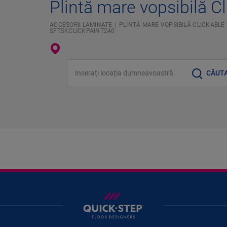
Plintă mare vopsibilă C
ACCESORII LAMINATE
PLINTĂ MARE VOPSIBILĂ CLICKABLE
SFTSKCLICKPAINT240
Inserați locația dumneavoastră
CĂUT