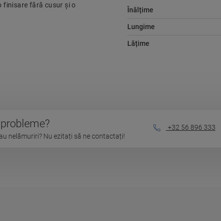
 finisare fără cusur și o
Înălțime
Lungime
Lățime
u probleme?
+32 56 896 333
au nelămuriri? Nu ezitați să ne contactați!