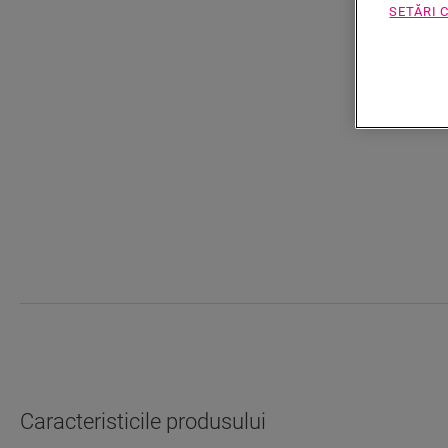
SETĂRI 
Caracteristicile produsului