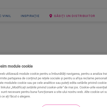
 VINIL
INSPIRAȚIE
GĂSIȚI UN DISTRIBUITOR
Open image in lightbox
osim module cookie
web utilizează module cookie pentru a îmbunătăți navigarea, pentru a analiza traf
Plintă mare v
rmite partajarea de conținut pe rețele sociale și pentru a afișa reclame personali
te modulele cookie sau pe cele analitice sau puteți edita setările privind cookie-
ACCESORII LAMINATE
PLINTĂ M
 linkului
„Modificați setările privind cookie-urile”
de mai jos. Cookie-urile esențial
 sunt necesare pentru buna funcționare a site-ului nostru web. Alte cookie-uri s
ce ați făcut o alegere.