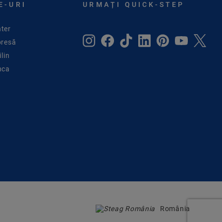
E-URI
URMAȚI QUICK-STEP
ter
presă
lin
nca
România