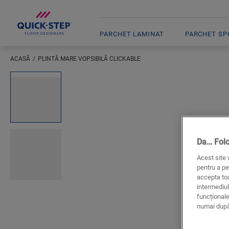
PARCHET LAMINAT
PARCHET SPC
ACASĂ
PLINTĂ MARE VOPSIBILĂ CLICKABLE
Inserați locația dumneavoastră
Open image in lightbox
Da… Fol
Acest site 
pentru a pe
accepta toa
intermediul
funcționale
numai după 