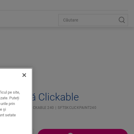
icul pe site,
opsibilă Clickable
zate. Puteți
urile prin
ARE VOPSIBILĂ CLICKABLE 240
SFTSKCLICKPAINT240
e și
unt setate