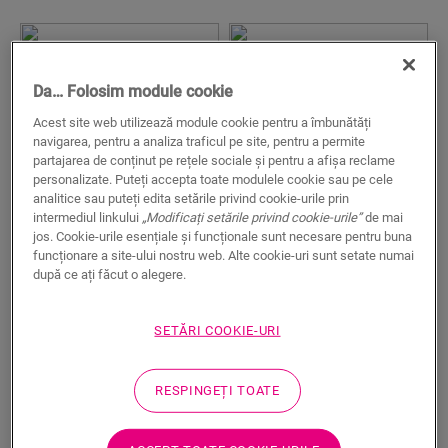
Da… Folosim module cookie
Acest site web utilizează module cookie pentru a îmbunătăți
navigarea, pentru a analiza traficul pe site, pentru a permite
partajarea de conținut pe rețele sociale și pentru a afișa reclame
personalizate. Puteți accepta toate modulele cookie sau pe cele
analitice sau puteți edita setările privind cookie-urile prin
intermediul linkului
„Modificați setările privind cookie-urile”
de mai
jos. Cookie-urile esențiale și funcționale sunt necesare pentru buna
Stejar Charlotte,
Stejar Tennessee,
funcționare a site-ului nostru web. Alte cookie-uri sunt setate numai
după ce ați făcut o alegere.
nuanță deschisă
nuanță lemn
deschis
LAMINATE
CREO
CRH3178
SETĂRI COOKIE-URI
LAMINATE
CREO
CRH3179
91,99
RON/m²
Preturi Recomandate
91,99
RON/m²
Preturi Recomandate
RESPINGEȚI TOATE