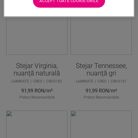
ACCEPT TOATE COOKIE-URILE
Stejar Virginia,
Stejar Tennessee,
nuanță naturală
nuanță gri
LAMINATE
CREO
CRH3182
LAMINATE
CREO
CRH3181
91,99
RON/m²
91,99
RON/m²
Preturi Recomandate
Preturi Recomandate
AVEȚI