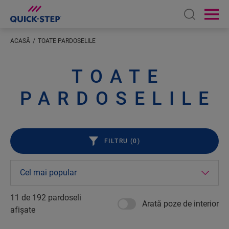
Open sear
Ope
ACASĂ
TOATE PARDOSELILE
TOATE
PARDOSELILE
FILTRU (
0
)
11 de
192
pardoseli
Arată poze de interior
afișate