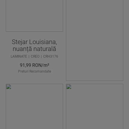
NEVOIE
DE
AJUTOR
CA SĂ
GĂSIȚI
Stejar Louisiana,
PARDOS
nuanță naturală
EALA
LAMINATE
CREO
CRH3176
91,99
RON/m²
IDEALĂ?
Preturi Recomandate