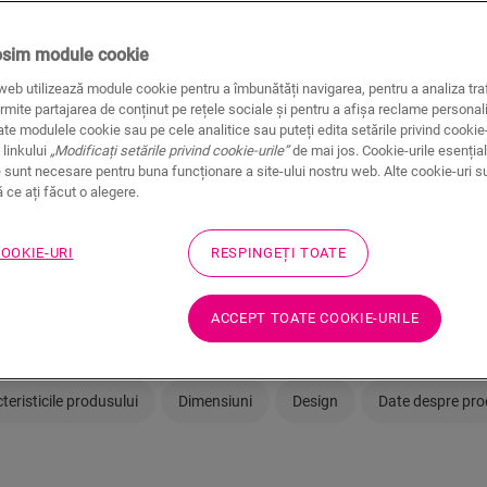
întodeauna un dealer Quic
osim module cookie
web utilizează module cookie pentru a îmbunătăți navigarea, pentru a analiza traf
rmite partajarea de conținut pe rețele sociale și pentru a afișa reclame personali
te modulele cookie sau pe cele analitice sau puteți edita setările privind cookie-
 linkului
„Modificați setările privind cookie-urile”
de mai jos. Cookie-urile esențial
 sunt necesare pentru buna funcționare a site-ului nostru web. Alte cookie-uri s
Nu sunteți sigur că 
ce ați făcut o alegere.
nevoilor dumneavoa
COOKIE-URI
RESPINGEȚI TOATE
Vizualizați camera d
ACCEPT TOATE COOKIE-URILE
teristicile produsului
Dimensiuni
Design
Date despre pr