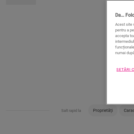
Da… Fol
Acest site 
pentru a pe
accepta toa
intermediul
funcționale
numai după 
SETĂRI 
Proprietăți
Carac
Salt rapid la