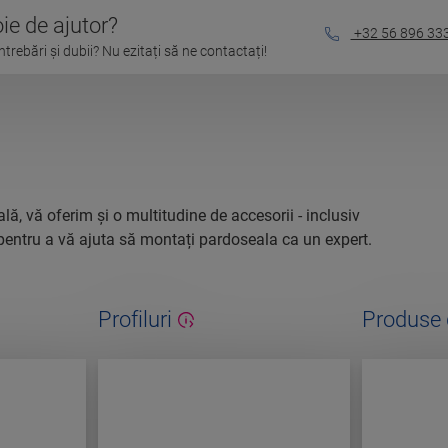
ie de ajutor?
+32 56 896 33
ntrebări și dubii? Nu ezitați să ne contactați!
lă, vă oferim și o multitudine de accesorii - inclusiv
e - pentru a vă ajuta să montați pardoseala ca un expert.
Profiluri
Produse d