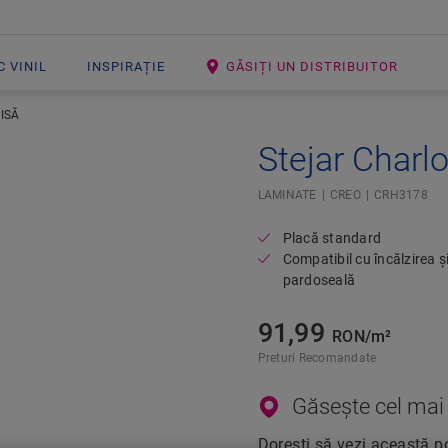
 VINIL
INSPIRAȚIE
GĂSIȚI UN DISTRIBUITOR
ISĂ
Stejar Charl
Open image in lightbox
LAMINATE
CREO
CRH3178
Placă standard
Compatibil cu încălzirea și
pardoseală
91,99
RON/m²
Preturi Recomandate
Găsește cel mai 
Dorești să vezi această po