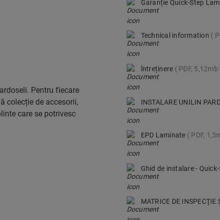
Garanție Quick-Step Lam
Technical information
P
întreținere
PDF, 5,12mb
rdoseli. Pentru fiecare
ă colecție de accesorii,
INSTALARE UNILIN PARD
plinte care se potrivesc
EPD Laminate
PDF, 1,5
Ghid de instalare - Quic
MATRICE DE INSPECŢIE 