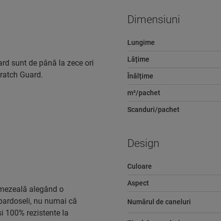
Dimensiuni
Lungime
Lățime
rd sunt de până la zece ori
cratch Guard.
Înălțime
m²/pachet
Scanduri/pachet
Design
Culoare
Aspect
 umezeală alegând o
pardoseli, nu numai că
Numărul de caneluri
și 100% rezistente la