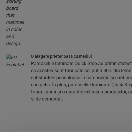
O alegere prietenoasă cu mediul
Pardoselile laminate Quick-Step au primit etich
că acestea sunt fabricate cel puțin 80% din lemn 
substanțele periculoase în compoziție și sunt pro
energetic. În plus, pardoselile laminate Quick-St
foarte lungă și o garanție extinsă a produselor, 
și de demontat.