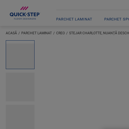
PARCHET LAMINAT
PARCHET SPC
ACASĂ
PARCHET LAMINAT
CREO
STEJAR CHARLOTTE, NUANȚĂ DESCH
Inserați locația dumneavoastră
Open image in lightbox