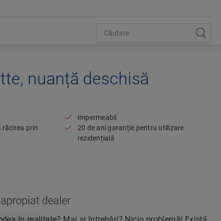
otte, nuanță deschisă
Open image in lightbox
Impermeabil
 răcirea prin
20 de ani garanție pentru utilizare
rezidențială
apropiat dealer
dea în realitate? Mai ai întrebări? Nicio problemă! Există