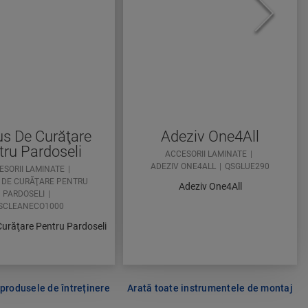
s De Curăţare
Adeziv One4All
tru Pardoseli
ACCESORII LAMINATE
ADEZIV ONE4ALL
QSGLUE290
ESORII LAMINATE
 DE CURĂŢARE PENTRU
Adeziv One4All
PARDOSELI
SCLEANECO1000
urăţare Pentru Pardoseli
 produsele de întreținere
Arată toate instrumentele de montaj