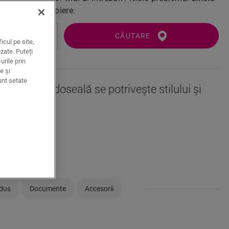
k-Step în apropiere.
CĂUTARE
icul pe site,
zate. Puteți
urile prin
e și
unt setate
această pardoseală se potrivește stilului și
stră?
umneavoastră
odus
Documente
Accesorii