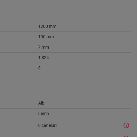
1200 mm
190 mm
7 mm
1,824
8
Alb
Lemn
0 caneluri