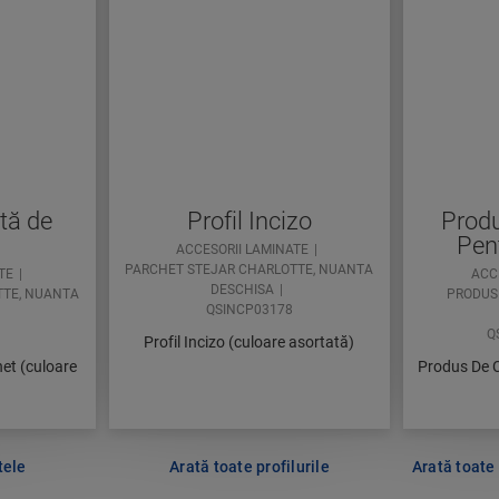
tă de
Profil Incizo
Produ
Pen
ACCESORII LAMINATE
PARCHET STEJAR CHARLOTTE, NUANTA
TE
ACC
DESCHISA
TTE, NUANTA
PRODUS
QSINCP03178
Q
Profil Incizo (culoare asortată)
het (culoare
Produs De C
tele
Arată toate profilurile
Arată toate