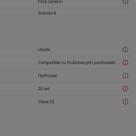
Fără caneluri
Scândură
Uniclic
Compatibile cu încălzirea prin pardoseală
Hydroseal
20 ani
Clasa 32