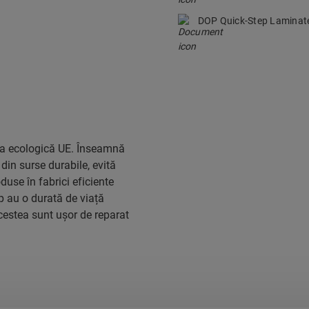
DOP Quick-Step Lamina
eta ecologică UE. Înseamnă
din surse durabile, evită
duse în fabrici eficiente
ep au o durată de viață
acestea sunt ușor de reparat