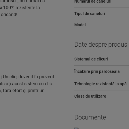
pardoseli, nu numai că
Numărul de caneluri
și 100% rezistente la
Tipul de caneluri
 oricând!
Model
Date despre produs
Sistemul de clicuri
Încălzire prin pardoseală
 Uniclic, devenit în prezent
lizați acest sistem cu clic
Tehnologie rezistentă la apă
 fără efort și printr-un
Clasa de utilizare
Documente