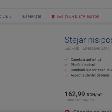
 VINIL
INSPIRAȚIE
GĂSIȚI UN DISTRIBUITOR
Stejar nisipo
Open image in lightbox
LAMINATE
IMPRESSIVE ULTRA
Canelură autentică
Placă standard
Combină și asortează cu d
Aspect autentic de lemn
162,99
RON/m²
Preturi Recomandate