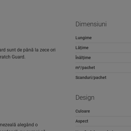
Dimensiuni
Lungime
Lățime
rd sunt de până la zece ori
cratch Guard.
Înălțime
m²/pachet
Scanduri/pachet
Design
Culoare
Aspect
 umezeală alegând o