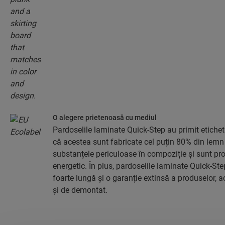
O alegere prietenoasă cu mediul
Pardoselile laminate Quick-Step au primit etich
că acestea sunt fabricate cel puțin 80% din lemn 
substanțele periculoase în compoziție și sunt pro
energetic. În plus, pardoselile laminate Quick-St
foarte lungă și o garanție extinsă a produselor, 
și de demontat.