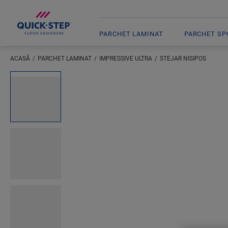
PARCHET LAMINAT
PARCHET SPC
ACASĂ
PARCHET LAMINAT
IMPRESSIVE ULTRA
STEJAR NISIPOS
Inserați locația dumneavoastră
Open image in lightbox