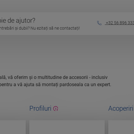
ie de ajutor?
+32 56 896 33
ntrebări și dubii? Nu ezitați să ne contactați!
lă, vă oferim și o multitudine de accesorii - inclusiv
e - pentru a vă ajuta să montați pardoseala ca un expert.
Profiluri
Acoperiri