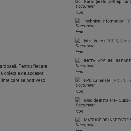
Garanție Quick-Step Lam
Technical information
P
întreținere
PDF, 5,12mb
INSTALARE UNILIN PARD
rdoseli. Pentru fiecare
ă colecție de accesorii,
plinte care se potrivesc
EPD Laminate
PDF, 1,5
Ghid de instalare - Quic
MATRICE DE INSPECŢIE 