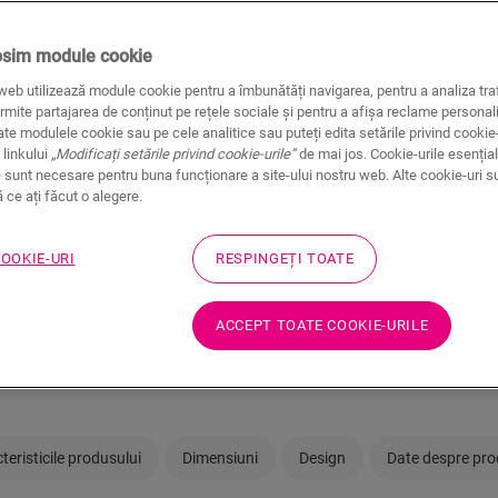
Găsește cel mai 
Dorești să vezi această po
osim module cookie
întodeauna un dealer Quic
web utilizează module cookie pentru a îmbunătăți navigarea, pentru a analiza traf
rmite partajarea de conținut pe rețele sociale și pentru a afișa reclame personali
te modulele cookie sau pe cele analitice sau puteți edita setările privind cookie-
 linkului
„Modificați setările privind cookie-urile”
de mai jos. Cookie-urile esențial
 sunt necesare pentru buna funcționare a site-ului nostru web. Alte cookie-uri s
ce ați făcut o alegere.
Nu sunteți sigur că 
COOKIE-URI
RESPINGEȚI TOATE
nevoilor dumneavoa
ACCEPT TOATE COOKIE-URILE
Vizualizați camera d
teristicile produsului
Dimensiuni
Design
Date despre pr