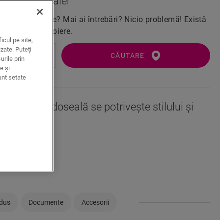
apropiat dealer
dea în realitate? Mai ai întrebări? Nicio problemă! Există
k-Step în apropiere.
icul pe site,
zate. Puteți
CĂUTARE
urile prin
e și
unt setate
această pardoseală se potrivește stilului și
stră?
umneavoastră
odus
Documente
Accesorii