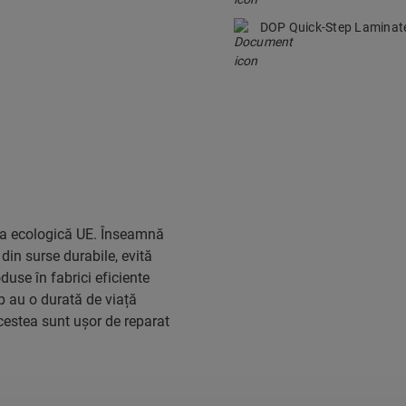
DOP Quick-Step Lamina
eta ecologică UE. Înseamnă
din surse durabile, evită
duse în fabrici eficiente
ep au o durată de viață
acestea sunt ușor de reparat