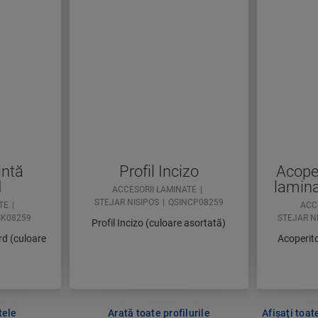
intă
Profil Incizo
Acoper
d
lamina
ACCESORII LAMINATE
STEJAR NISIPOS
QSINCP08259
TE
ACC
SK08259
STEJAR N
Profil Incizo (culoare asortată)
rd (culoare
Acoperito
tele
Arată toate profilurile
Afișați toat