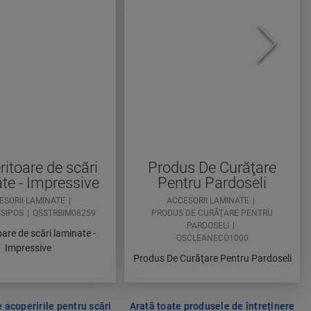
itoare de scări
Produs De Curăţare
te - Impressive
Pentru Pardoseli
ESORII LAMINATE
ACCESORII LAMINATE
ISIPOS
QSSTRBIM08259
PRODUS DE CURĂŢARE PENTRU
PARDOSELI
are de scări laminate -
QSCLEANECO1000
Impressive
Produs De Curăţare Pentru Pardoseli
e acoperirile pentru scări
Arată toate produsele de întreținere