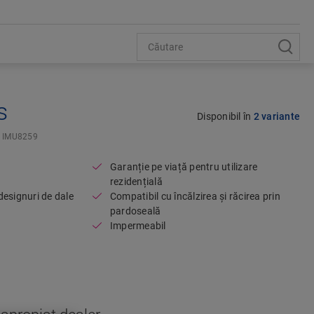
s
Open image in lightbox
Disponibil în
2 variante
IMU8259
Garanție pe viață pentru utilizare
rezidențială
esignuri de dale
Compatibil cu încălzirea și răcirea prin
pardoseală
Impermeabil