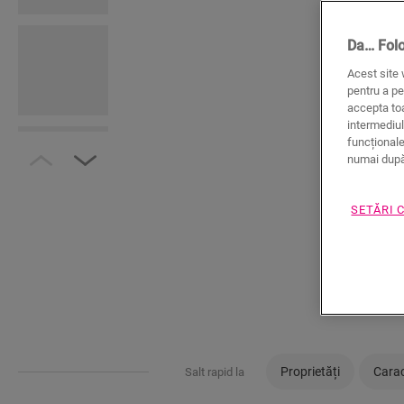
Da… Fol
Acest site 
pentru a pe
accepta toa
intermediul
funcționale
numai după 
SETĂRI 
Proprietăți
Carac
Salt rapid la