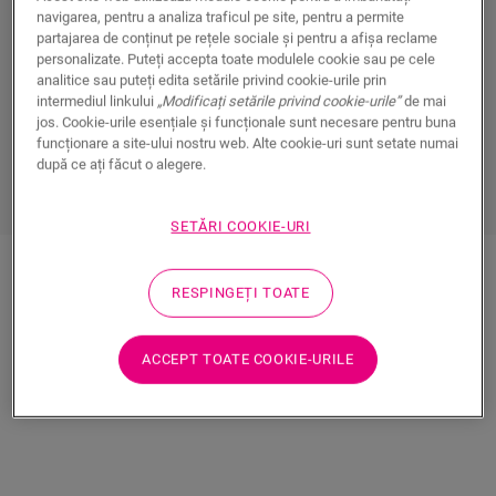
navigarea, pentru a analiza traficul pe site, pentru a permite
partajarea de conținut pe rețele sociale și pentru a afișa reclame
Profilurile inteligente Quick‑Step acoperă extinderea
personalizate. Puteți accepta toate modulele cookie sau pe cele
pardoselii sau fac trecerea fluent la un alt tip de
analitice sau puteți edita setările privind cookie-urile prin
intermediul linkului
„Modificați setările privind cookie-urile”
de mai
pardoseală. Profilul
Incizo
versatil și profilurile
jos. Cookie-urile esențiale și funcționale sunt necesare pentru buna
metalice pot fi utilizate pentru
multiple funcții
. Și ca
funcționare a site-ului nostru web. Alte cookie-uri sunt setate numai
toate produsele Quick-Step: sunt
ușor de instalat
.
după ce ați făcut o alegere.
SETĂRI COOKIE-URI
Descoperiți toate
profilurile
noastre
RESPINGEȚI TOATE
ACCEPT TOATE COOKIE-URILE
Profiluri în culori asortate